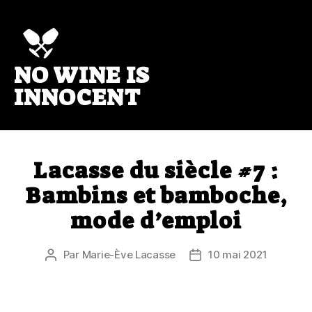
NO WINE IS
No
wine
INNOCENT
is
innocent
Lacasse du siècle #7 :
Bambins et bamboche,
mode d’emploi
Par
Marie-Ève Lacasse
10 mai 2021
Auteur
Date
de
de
l’article
l’article