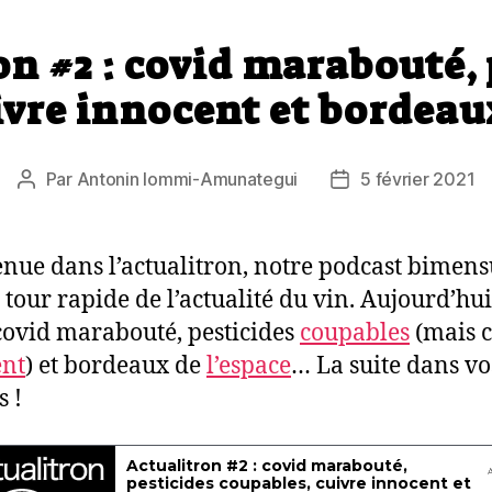
on #2 : covid marabouté, 
ivre innocent et bordeau
Par
Antonin Iommi-Amunategui
5 février 2021
Auteur
Date
de
de
l’article
l’article
nue dans l’actualitron, notre podcast bimens
n tour rapide de l’actualité du vin. Aujourd’hui
covid marabouté, pesticides
coupables
(mais c
ent
) et bordeaux de
l’espace
… La suite dans vo
s !