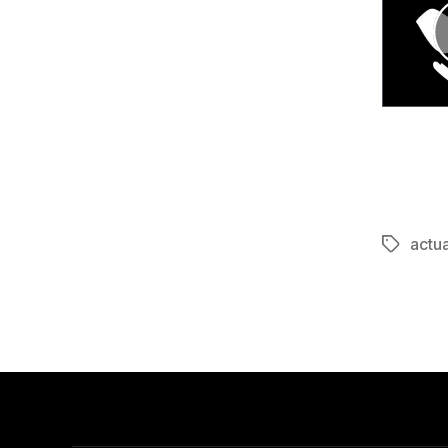
actua
Étiquett