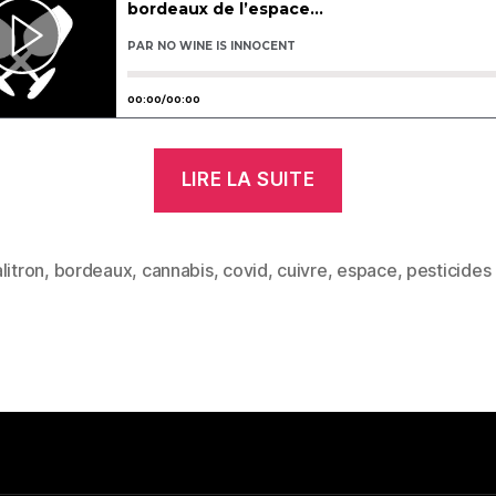
« Actualitron
LIRE LA SUITE
#2
:
covid
litron
,
bordeaux
,
cannabis
,
covid
,
cuivre
,
espace
,
pesticides
es
marabouté,
pesticides
coupables,
cuivre
innocent
et