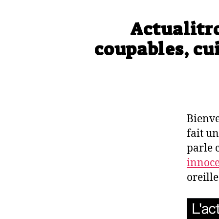
Actualitr
coupables, cu
Bienve
fait u
parle 
innoc
oreille