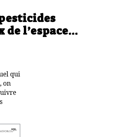
pesticides
x de l’espace…
uel qui
, on
uivre
s