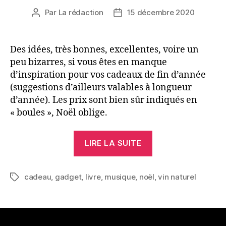
Par
La rédaction
15 décembre 2020
Auteur
Date
de
de
l’article
l’article
Des idées, très bonnes, excellentes, voire un
peu bizarres, si vous êtes en manque
d’inspiration pour vos cadeaux de fin d’année
(suggestions d’ailleurs valables à longueur
d’année). Les prix sont bien sûr indiqués en
« boules », Noël oblige.
« [Ça
LIRE LA SUITE
sent
le
cadeau
,
gadget
,
livre
,
musique
,
noël
sapin]
,
vin naturel
Étiquettes
La
hotte-
liste