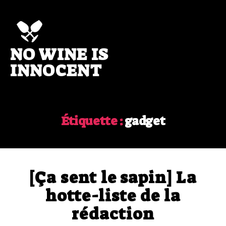
NO WINE IS
No
wine
INNOCENT
is
innocent
Étiquette :
gadget
[Ça sent le sapin] La
hotte-liste de la
rédaction