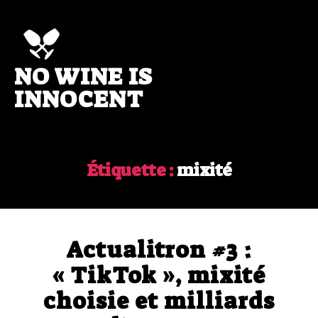
NO WINE IS
No
wine
INNOCENT
is
innocent
Étiquette :
mixité
Actualitron #3 :
« TikTok », mixité
choisie et milliards