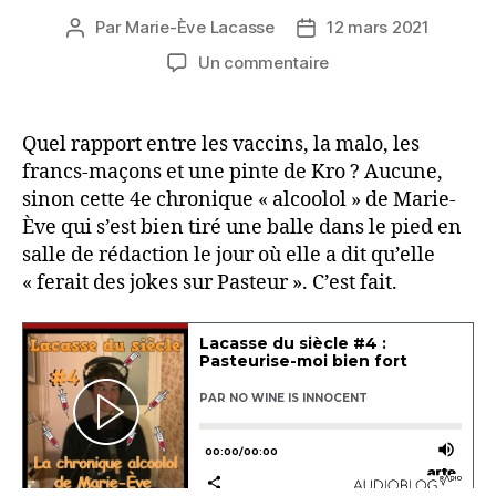
Par
Marie-Ève Lacasse
12 mars 2021
Auteur
Date
de
de
sur
Un commentaire
l’article
l’article
Lacasse
du
siècle
Quel rapport entre les vaccins, la malo, les
#4
francs-maçons et une pinte de Kro ? Aucune,
:
sinon cette 4e chronique « alcoolol » de Marie-
Pasteurise-
Ève qui s’est bien tiré une balle dans le pied en
moi
salle de rédaction le jour où elle a dit qu’elle
bien
« ferait des jokes sur Pasteur ». C’est fait.
fort