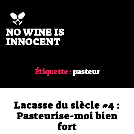
NO WINE IS
No
wine
INNOCENT
is
innocent
Étiquette :
pasteur
Lacasse du siècle #4 :
Pasteurise-moi bien
fort