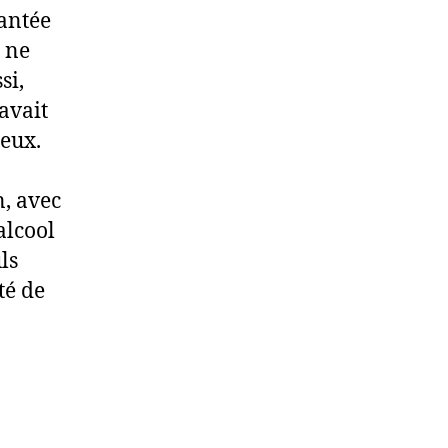
lantée
e ne
si,
avait
deux.
n, avec
alcool
uls
té de