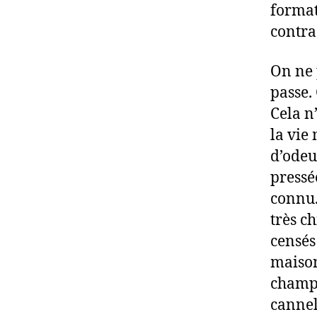
format
contra
On ne 
passe.
Cela n
la vie
d’odeu
pressé
connu.
très c
censés
maison
champi
cannel