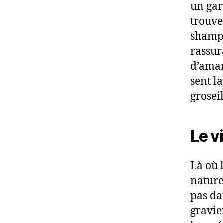
un gar
trouve
shampo
rassur
d’aman
sent la
groseil
Le vi
Là où l
nature
pas da
gravie