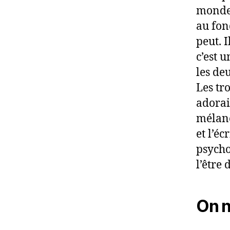
monde.
au fon
peut. I
c’est 
les deu
Les tr
adorai
mélanco
et l’éc
psycho
l’être
On n