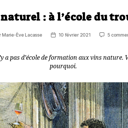
naturel : à l’école du tr
r
Marie-Ève Lacasse
10 février 2021
5 commen
ur
Date
de
cle
l’article
n’y a pas d’école de formation aux vins nature. V
pourquoi.