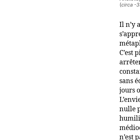
(
circa -3
Il n’y
s’appr
métaph
C’est p
arrête
consta
sans é
jours o
L’envi
nulle p
humili
médiocr
n’est 