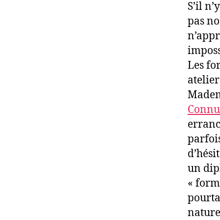
S’il n
pas no
n’appr
imposs
Les fo
atelie
Mademo
Connu
erranc
parfoi
d’hési
un dip
« formu
pourta
nature