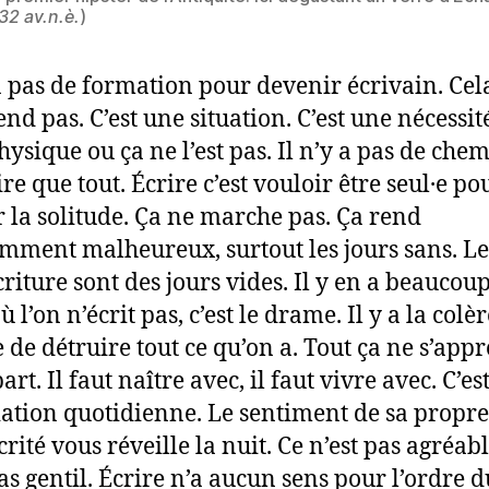
32 av.n.è.
)
 a pas de formation pour devenir écrivain. Cel
end pas. C’est une situation. C’est une nécessit
ysique ou ça ne l’est pas. Il n’y a pas de chem
ire que tout. Écrire c’est vouloir être seul·e po
r la solitude. Ça ne marche pas. Ça rend
mment malheureux, surtout les jours sans. Le
criture sont des jours vides. Il y en a beaucoup
ù l’on n’écrit pas, c’est le drame. Il y a la colèr
e de détruire tout ce qu’on a. Tout ça ne s’app
art. Il faut naître avec, il faut vivre avec. C’es
ation quotidienne. Le sentiment de sa propre
ité vous réveille la nuit. Ce n’est pas agréabl
pas gentil. Écrire n’a aucun sens pour l’ordre d