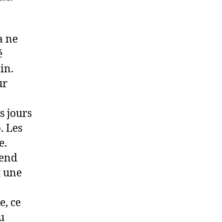
a ne
é
in.
ur
s jours
. Les
e.
rend
t une
e, ce
u