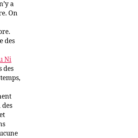
n’y a
re. On
bre.
e des
u Ni
s des
 temps,
nent
i des
et
ns
 aucune