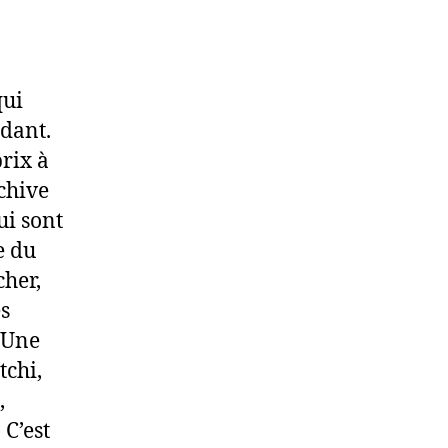
qui
ndant.
prix à
chive
ui sont
e du
cher,
és
 Une
tchi,
,
 C’est