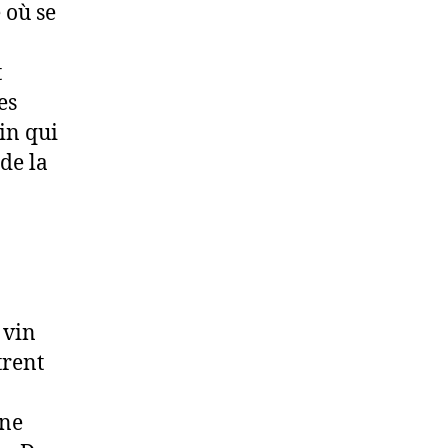
 où se
t
es
in qui
 de la
 vin
trent
Une