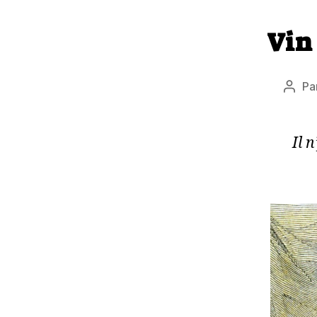
Vin 
Pa
Aute
de
l’arti
Il 