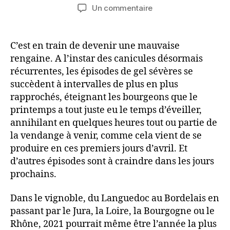
de
de
sur
Un commentaire
l’article
l’article
Gel
historique
sur
C’est en train de devenir une mauvaise
l’Hexagone
rengaine. A l’instar des canicules désormais
:
récurrentes, les épisodes de gel sévères se
le
succèdent à intervalles de plus en plus
millésime
rapprochés, éteignant les bourgeons que le
2021
printemps a tout juste eu le temps d’éveiller,
salement
amoché
annihilant en quelques heures tout ou partie de
la vendange à venir, comme cela vient de se
produire en ces premiers jours d’avril. Et
d’autres épisodes sont à craindre dans les jours
prochains.
Dans le vignoble, du Languedoc au Bordelais en
passant par le Jura, la Loire, la Bourgogne ou le
Rhône, 2021 pourrait même être l’année la plus