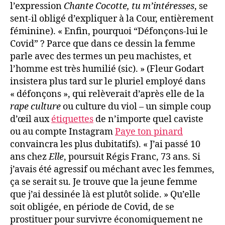
l’expression
Chante Cocotte, tu m’intéresses
, se
sent-il obligé d’expliquer à la Cour, entièrement
féminine). « Enfin, pourquoi “Défonçons-lui le
Covid” ? Parce que dans ce dessin la femme
parle avec des termes un peu machistes, et
l’homme est très humilié (sic). » (Fleur Godart
insistera plus tard sur le pluriel employé dans
« défonçons », qui relèverait d’après elle de la
rape culture
ou culture du viol – un simple coup
d’œil aux
étiquettes
de n’importe quel caviste
ou au compte
Instagram
Paye ton pinard
convaincra les plus dubitatifs). « J’ai passé 10
ans chez
Elle
, poursuit Régis Franc, 73 ans. Si
j’avais été agressif ou méchant avec les femmes,
ça se serait su. Je trouve que la jeune femme
que j’ai dessinée là est plutôt solide. » Qu’elle
soit obligée, en période de Covid, de se
prostituer pour survivre économiquement ne