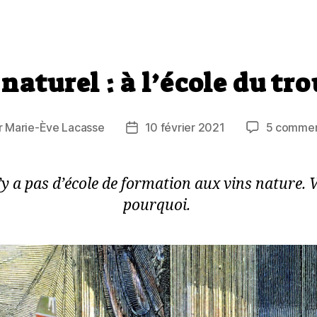
naturel : à l’école du tr
r
Marie-Ève Lacasse
10 février 2021
5 commen
ur
Date
de
cle
l’article
n’y a pas d’école de formation aux vins nature. V
pourquoi.