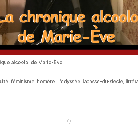
ique alcoolol de Marie-Ève
uité
,
féminisme
,
homère
,
L'odyssée
,
lacasse-du-siecle
,
littér
es