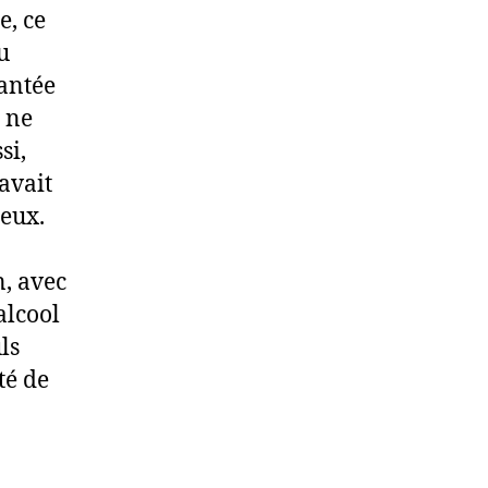
e, ce
u
lantée
e ne
si,
avait
deux.
n, avec
alcool
uls
té de