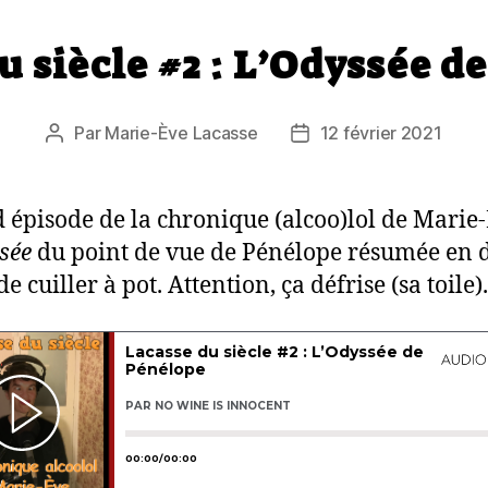
u siècle #2 : L’Odyssée d
Par
Marie-Ève Lacasse
12 février 2021
Auteur
Date
de
de
l’article
l’article
 épisode de la chronique (alcoo)lol de Marie-
sée
du point de vue de Pénélope résumée en 
e cuiller à pot. Attention, ça défrise (sa toile)