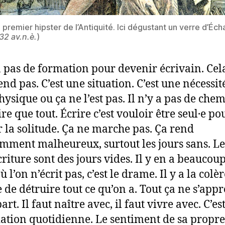
 premier hipster de l’Antiquité. Ici dégustant un verre d’Écha
32 av.n.è.
)
 a pas de formation pour devenir écrivain. Cel
end pas. C’est une situation. C’est une nécessit
ysique ou ça ne l’est pas. Il n’y a pas de chem
ire que tout. Écrire c’est vouloir être seul·e po
r la solitude. Ça ne marche pas. Ça rend
mment malheureux, surtout les jours sans. Le
criture sont des jours vides. Il y en a beaucoup
ù l’on n’écrit pas, c’est le drame. Il y a la colèr
e de détruire tout ce qu’on a. Tout ça ne s’app
art. Il faut naître avec, il faut vivre avec. C’es
ation quotidienne. Le sentiment de sa propre