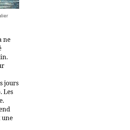
lier
a ne
é
in.
ur
s jours
. Les
e.
rend
t une