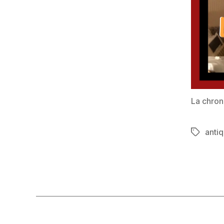
La chron
antiq
Étiquett