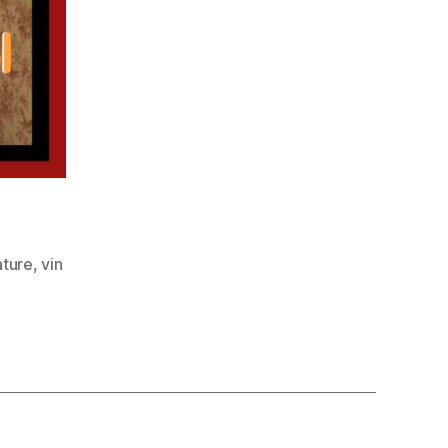
ature
,
vin