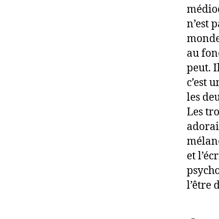
médiocr
n’est 
monde.
au fon
peut. I
c’est 
les deu
Les tr
adorai
mélanco
et l’éc
psycho
l’être