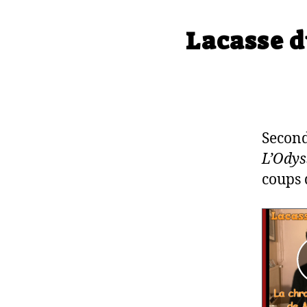
Lacasse d
Second
L’Odys
coups d