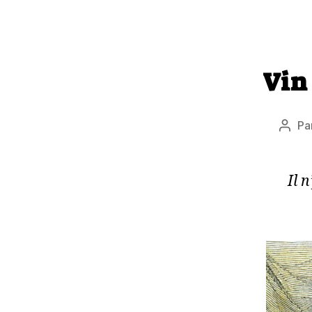
Vin 
Pa
Aute
de
l’arti
Il 