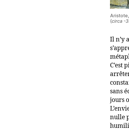
Aristote,
(
circa -3
Il n’y
s’appr
métaph
C’est p
arrête
consta
sans é
jours o
L’envi
nulle p
humili