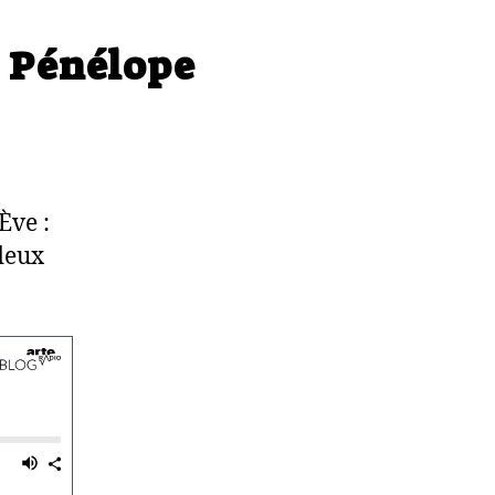
e Pénélope
Ève :
deux
.