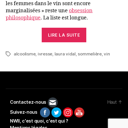
alcoolos
les femmes dans le vin sont encore
?
marginalisées » reste une
obsession
philosophique
. La liste est longue.
« Critiques
LIRE LA SUITE
de
vin
alcoolisme
,
ivresse
,
laura vidal
,
sommelière
et
,
vin
Étiquettes
autres
pros
:
sommes-
nous
tous
Contactez-nous
Haut
↑
des
Suivez-nous
alcoolos
NWII, c'est quoi, c'est qui ?
? »
Mentions légales