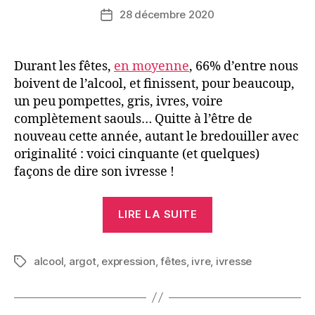
de
28 décembre 2020
Date
l’article
de
l’article
Durant les fêtes,
en moyenne
, 66% d’entre nous
boivent de l’alcool, et finissent, pour beaucoup,
un peu pompettes, gris, ivres, voire
complètement saouls… Quitte à l’être de
nouveau cette année, autant le bredouiller avec
originalité : voici cinquante (et quelques)
façons de dire son ivresse !
« Ivresse
LIRE LA SUITE
:
cinquante
alcool
,
argot
,
expression
,
fêtes
,
ivre
,
nuances
ivresse
Étiquettes
de
«gris» »