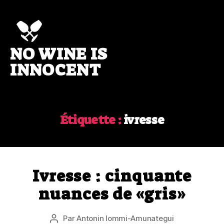
NO WINE IS
No
wine
INNOCENT
is
innocent
Étiquette :
ivresse
Ivresse : cinquante
nuances de «gris»
Par
Antonin Iommi-Amunategui
Auteur