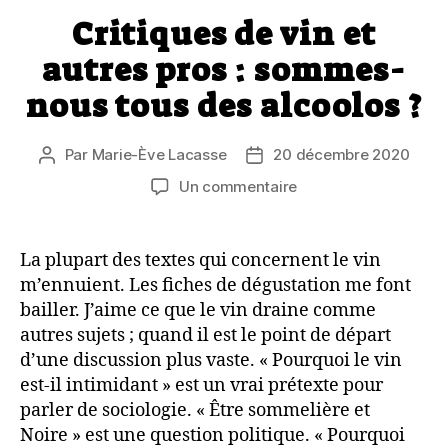
Critiques de vin et
autres pros : sommes-
nous tous des alcoolos ?
Par
Marie-Ève Lacasse
20 décembre 2020
Auteur
Date
de
de
sur
Un commentaire
l’article
l’article
Critiques
de
vin
La plupart des textes qui concernent le vin
et
m’ennuient. Les fiches de dégustation me font
autres
bailler. J’aime ce que le vin draine comme
pros
autres sujets ; quand il est le point de départ
:
d’une discussion plus vaste. « Pourquoi le vin
sommes-
est-il intimidant » est un vrai prétexte pour
nous
tous
parler de sociologie. « Être sommelière et
des
Noire » est une question politique. « Pourquoi